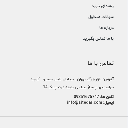
راهنمای خرید
سوالات متداول
درباره ما
با ما تماس بگیرید
تماس با ما
آدرس:
بازاربزرگ تهران . خیابان ناصر خسرو . کوچه
خراسانیها پاساژ عطایی طبقه دوم پلاک 14
تلفن ها:
09351675747
ایمیل:
info@sitedar.com