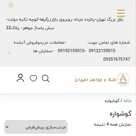
بازار بزرگ تهران-پانزده خرداد-روبروی بازارزرگرها-کوچه تکیه دولت-
نبش پاساژ جواهر- پلاک22
شماره های تماس جهت: -معاملات خریدوفروش آبشده
09122159015 -09192159015 -سفارش ها
09351675747
خانه
/ گوشواره
گوشواره
نمایش همه 4 نتیجه