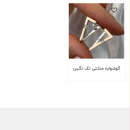
گوشواره مثلثی تک نگین