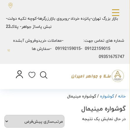
بازار بزرگ تهران-پانزده خرداد-روبروی بازارزرگرها-کوچه تکیه دولت-
نبش پاساژ جواهر- پلاک22
شماره های تماس جهت: -معاملات خریدوفروش آبشده
09122159015 -09192159015 -سفارش ها
09351675747
خانه
/
گوشواره
/ گوشواره مینیمال
گوشواره مینیمال
در حال نمایش یک نتیجه