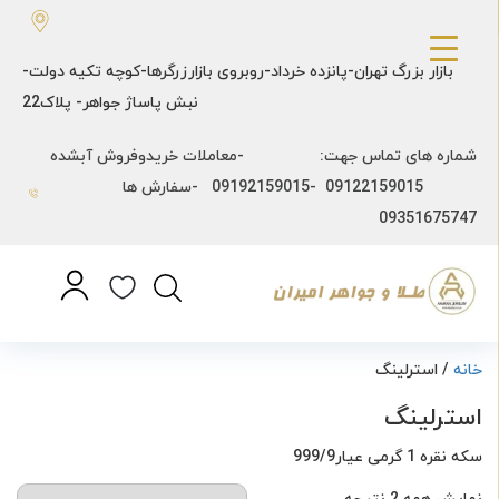
بازار بزرگ تهران-پانزده خرداد-روبروی بازارزرگرها-کوچه تکیه دولت-
نبش پاساژ جواهر- پلاک22
شماره های تماس جهت: -معاملات خریدوفروش آبشده
09122159015 -09192159015 -سفارش ها
09351675747
خانه
/ استرلینگ
استرلینگ
سکه نقره 1 گرمی عیار999/9
نمایش همه 2 نتیجه