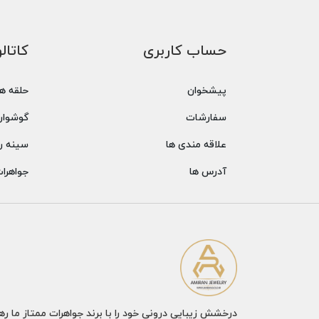
حساب کاربری
کاتال
پیشخوان
حلقه ها
سفارشات
گوشوار
علاقه مندی ها
سینه ر
آدرس ها
جواهرا
درخشش زیبایی درونی خود را با برند جواهرات ممتاز ما ره