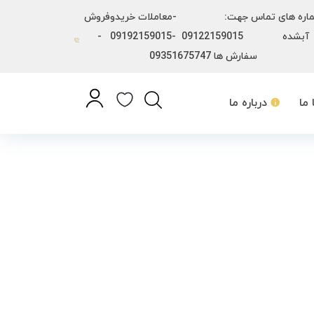
اره های تماس جهت: -معاملات خریدوفروش
آبشده 09122159015 -09192159015 -
سفارش ها 09351675747
 ما
درباره ما