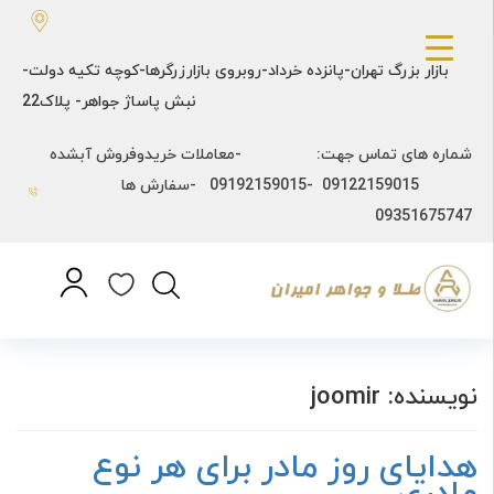
بازار بزرگ تهران-پانزده خرداد-روبروی بازارزرگرها-کوچه تکیه دولت-
نبش پاساژ جواهر- پلاک22
شماره های تماس جهت: -معاملات خریدوفروش آبشده
09122159015 -09192159015 -سفارش ها
09351675747
نویسنده:
joomir
هدایای روز مادر برای هر نوع
مادری