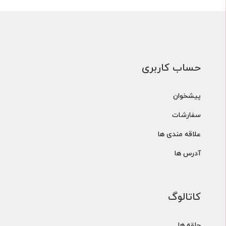
مدل
دادن
به
گوشواره
های
نامتناسب
حساب کاربری
پیشخوان
سفارشات
علاقه مندی ها
آدرس ها
کاتالوگ
حلقه ها