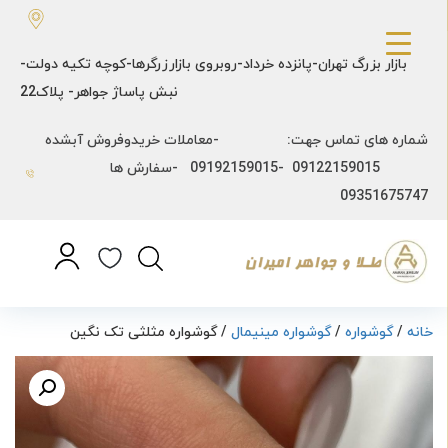
بازار بزرگ تهران-پانزده خرداد-روبروی بازارزرگرها-کوچه تکیه دولت-
نبش پاساژ جواهر- پلاک22
شماره های تماس جهت: -معاملات خریدوفروش آبشده
09122159015 -09192159015 -سفارش ها
09351675747
خانه
/
گوشواره
/
گوشواره مینیمال
/ گوشواره مثلثی تک نگین